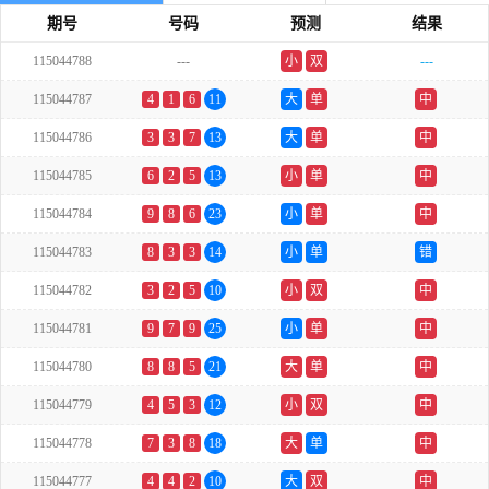
期号
号码
预测
结果
115044788
---
小
双
---
115044787
4
1
6
11
大
单
中
115044786
3
3
7
13
大
单
中
115044785
6
2
5
13
小
单
中
115044784
9
8
6
23
小
单
中
115044783
8
3
3
14
小
单
错
115044782
3
2
5
10
小
双
中
115044781
9
7
9
25
小
单
中
115044780
8
8
5
21
大
单
中
115044779
4
5
3
12
小
双
中
115044778
7
3
8
18
大
单
中
115044777
4
4
2
10
大
双
中