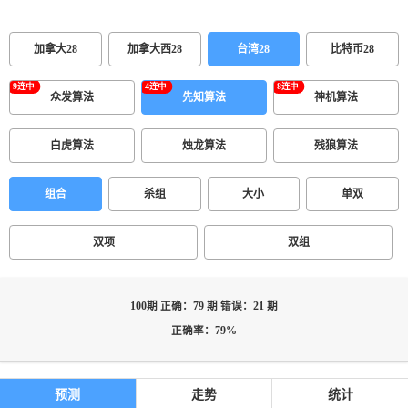
加拿大28
加拿大西28
台湾28
比特币28
众发算法
先知算法
神机算法
白虎算法
烛龙算法
残狼算法
组合
杀组
大小
单双
双项
双组
100期 正确：79 期 错误：21 期
正确率：79%
预测
走势
统计