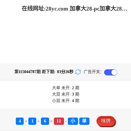
在线网址:28yc.com 加拿大28-pc加拿大28官网开奖查询|加拿大28预测开奖官网咪牌|pc走势最新预测_专注研究!
第
115044787
期 距下期:
03
分
26
秒
广告开关：
大单
未开:
2
期
大双
未开:
3
期
小双
未开:
4
期
4
1
6
11
小
单
咪牌
+
+
=
-