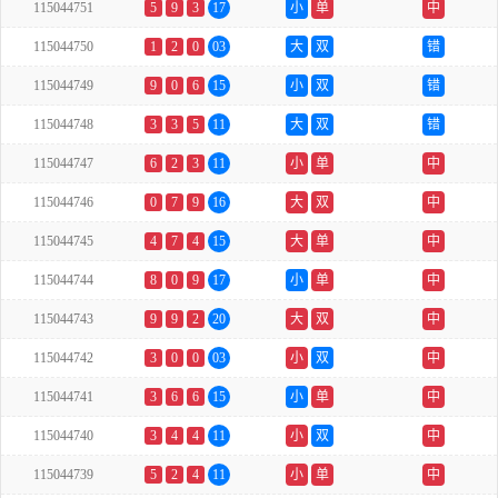
115044751
5
9
3
17
小
单
中
115044750
1
2
0
03
大
双
错
115044749
9
0
6
15
小
双
错
115044748
3
3
5
11
大
双
错
115044747
6
2
3
11
小
单
中
115044746
0
7
9
16
大
双
中
115044745
4
7
4
15
大
单
中
115044744
8
0
9
17
小
单
中
115044743
9
9
2
20
大
双
中
115044742
3
0
0
03
小
双
中
115044741
3
6
6
15
小
单
中
115044740
3
4
4
11
小
双
中
115044739
5
2
4
11
小
单
中