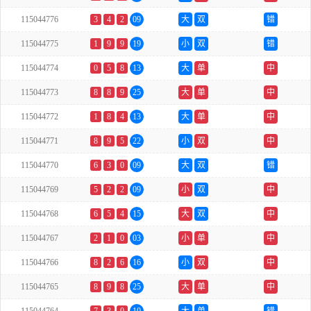
115044776
3
4
2
09
大
双
错
115044775
1
9
9
19
小
双
错
115044774
0
5
8
13
大
单
中
115044773
8
8
9
25
大
单
中
115044772
1
8
4
13
大
单
中
115044771
8
9
5
22
小
双
中
115044770
6
3
0
09
大
双
错
115044769
5
2
2
09
小
双
中
115044768
6
5
4
15
大
双
中
115044767
2
1
0
03
小
单
中
115044766
8
2
6
16
小
双
中
115044765
8
9
8
25
大
单
中