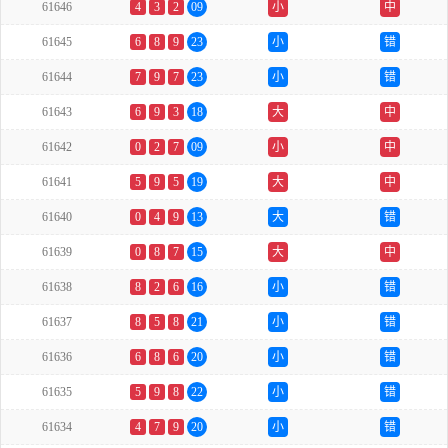
61646
4
3
2
09
小
中
61645
6
8
9
23
小
错
61644
7
9
7
23
小
错
61643
6
9
3
18
大
中
61642
0
2
7
09
小
中
61641
5
9
5
19
大
中
61640
0
4
9
13
大
错
61639
0
8
7
15
大
中
61638
8
2
6
16
小
错
61637
8
5
8
21
小
错
61636
6
8
6
20
小
错
61635
5
9
8
22
小
错
61634
4
7
9
20
小
错