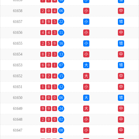
61659
7
7
4
18
小
错
61658
2
0
4
06
小
中
61657
8
9
5
22
小
错
61656
4
4
3
11
小
中
61655
2
5
9
16
小
错
61654
8
2
3
13
小
中
61653
6
0
1
07
大
错
61652
9
2
4
15
大
中
61651
1
8
3
12
小
中
61650
6
0
0
06
大
错
61649
9
9
6
24
大
中
61648
2
0
0
02
小
中
61647
4
2
2
08
小
中