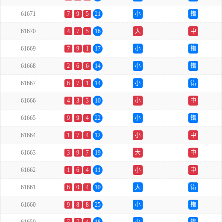
61671
7
9
5
21
小
错
61670
4
7
5
16
大
中
61669
7
9
1
17
小
错
61668
2
6
6
14
小
错
61667
6
7
1
14
小
错
61666
4
3
3
10
小
中
61665
9
9
4
22
小
错
61664
1
7
4
12
小
中
61663
3
9
7
19
大
中
61662
1
6
4
11
小
中
61661
6
0
4
10
大
错
61660
9
8
8
25
小
错