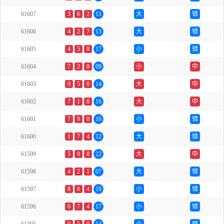
61607
3
6
2
11
大
错
61606
4
2
7
13
大
错
61605
4
5
8
17
小
错
61604
7
2
0
09
小
中
61603
9
5
0
14
大
中
61602
7
1
8
16
大
中
61601
7
9
0
16
小
错
61600
1
7
4
12
大
错
61599
5
9
8
22
大
中
61598
4
2
1
07
大
错
61597
8
6
4
18
小
错
61596
6
7
4
17
小
错