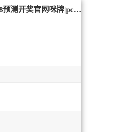
在线网址:28yc.com 加拿大28-pc加拿大28官网开奖查询|加拿大28预测开奖官网咪牌|pc走势最新预测_专注研究!