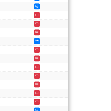
错
中
中
中
错
中
中
中
中
中
中
中
错