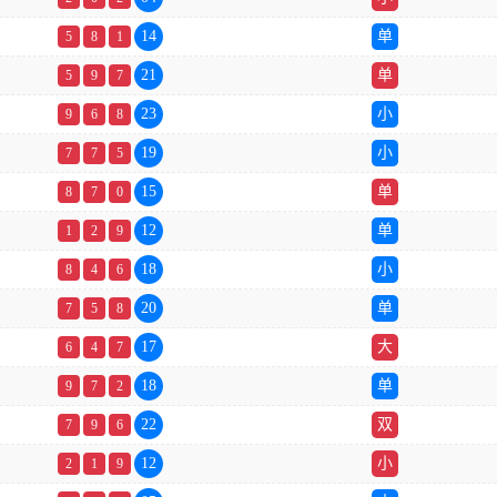
14
单
5
8
1
21
单
5
9
7
23
小
9
6
8
19
小
7
7
5
15
单
8
7
0
12
单
1
2
9
18
小
8
4
6
20
单
7
5
8
17
大
6
4
7
18
单
9
7
2
22
双
7
9
6
12
小
2
1
9