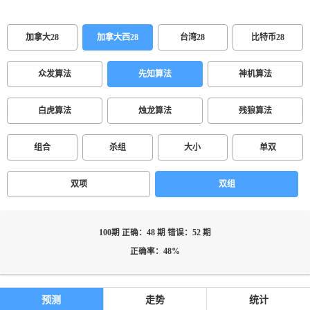
加拿大28
加拿大西28
台湾28
比特币28
众发算法
先知算法
神机算法
白虎算法
烛龙算法
残狼算法
组合
杀组
大小
单双
双项
双组
100期 正确：48 期 错误：52 期
正确率：48%
预测
走势
统计