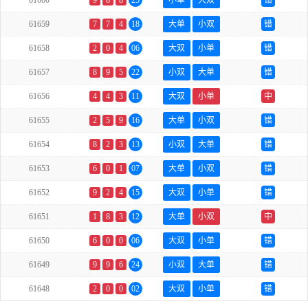
61660
9
8
8
25
小单
大双
错
61659
7
7
4
18
大单
小双
错
61658
2
0
4
06
大双
小单
错
61657
8
9
5
22
小双
大单
错
61656
4
4
3
11
大双
小单
中
61655
2
5
9
16
大单
小双
错
61654
8
2
3
13
小双
大单
错
61653
6
0
1
07
大单
小双
错
61652
9
2
4
15
大双
小单
错
61651
1
8
3
12
大单
小双
中
61650
6
0
0
06
大双
小单
错
61649
9
9
6
24
小双
大单
错
61648
2
0
0
02
大双
小单
错