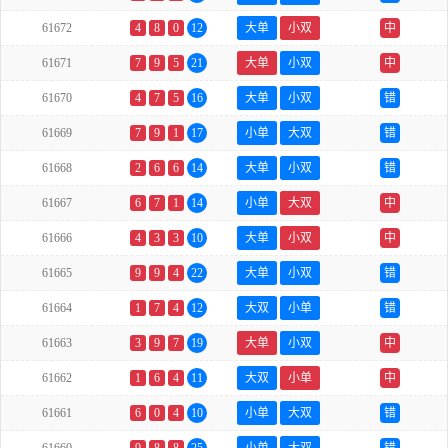
61672
4
8
0
12
大单
小双
中
61671
7
9
5
21
大单
小双
中
61670
4
7
5
16
大单
小双
错
61669
7
9
1
17
小单
大双
错
61668
2
6
6
14
大单
小双
错
61667
6
7
1
14
小单
大双
中
61666
4
3
3
10
大单
小双
中
61665
9
9
4
22
大单
小双
错
61664
1
7
4
12
大双
小单
错
61663
3
9
7
19
大单
小双
中
61662
1
6
4
11
大双
小单
中
61661
6
0
4
10
小单
大双
错