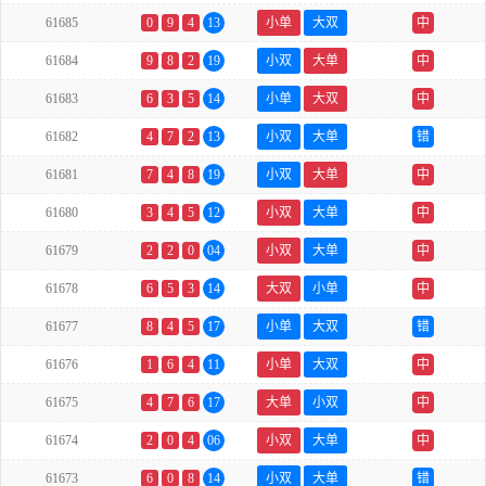
61685
0
9
4
13
小单
大双
中
61684
9
8
2
19
小双
大单
中
61683
6
3
5
14
小单
大双
中
61682
4
7
2
13
小双
大单
错
61681
7
4
8
19
小双
大单
中
61680
3
4
5
12
小双
大单
中
61679
2
2
0
04
小双
大单
中
61678
6
5
3
14
大双
小单
中
61677
8
4
5
17
小单
大双
错
61676
1
6
4
11
小单
大双
中
61675
4
7
6
17
大单
小双
中
61674
2
0
4
06
小双
大单
中
61673
6
0
8
14
小双
大单
错