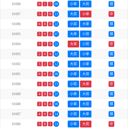
61698
0
1
7
08
小单
大双
错
61697
5
2
6
13
大双
小单
中
61696
6
8
8
22
小双
大单
错
61695
5
0
2
07
大单
小双
错
61694
5
7
9
21
大单
小双
中
61693
2
6
4
12
大双
小单
错
61692
5
2
5
12
大双
小单
错
61691
0
6
2
08
小单
大双
错
61690
2
5
8
15
小双
大单
中
61689
4
9
8
21
小单
大双
错
61688
2
0
4
06
小单
大双
错
61687
4
6
4
14
小双
大单
错
61686
5
8
1
14
小单
大双
中