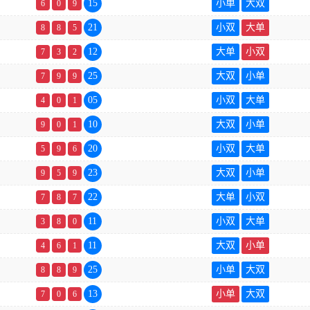
15
小单
大双
6
0
9
21
小双
大单
8
8
5
12
大单
小双
7
3
2
25
大双
小单
7
9
9
05
小双
大单
4
0
1
10
大双
小单
9
0
1
20
小双
大单
5
9
6
23
大双
小单
9
5
9
22
大单
小双
7
8
7
11
小双
大单
3
8
0
11
大双
小单
4
6
1
25
小单
大双
8
8
9
13
小单
大双
7
0
6