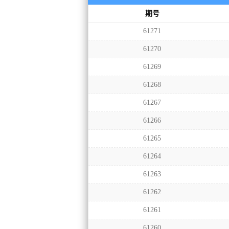
期号
61271
61270
61269
61268
61267
61266
61265
61264
61263
61262
61261
61260