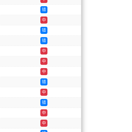
错
中
错
错
中
中
中
错
中
错
中
中