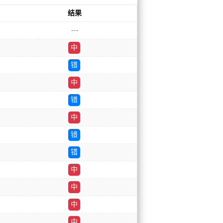
结果
---
中
错
中
错
中
错
错
中
中
中
中