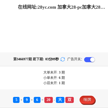
在线网址:28yc.com 加拿大28-pc加拿大28官网开奖查询|加拿大28预测开奖官网咪牌|pc走势最新预测_专注研究!
第
3466977
期 距下期:
03
分
08
秒
广告开关：
大单
未开:
3
期
小单
未开:
6
期
小双
未开:
1
期
5
9
6
20
大
双
咪牌
+
+
=
-