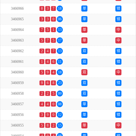
3466966
8
3
7
18
单
错
3466965
3
3
0
06
单
错
3466964
7
5
1
13
单
中
3466963
5
7
5
17
单
中
3466962
2
4
7
13
双
错
3466961
1
4
6
11
双
错
3466960
5
9
4
18
双
中
3466959
9
6
8
23
双
错
3466958
2
2
5
09
双
错
3466957
4
4
0
08
单
错
3466956
3
9
0
12
单
错
3466955
5
8
2
15
单
中