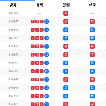
期号
号码
预测
结果
3466978
---
双
---
3466977
5
9
6
20
双
中
3466976
9
1
2
12
单
错
3466975
7
6
1
14
单
错
3466974
6
3
6
15
单
中
3466973
0
8
4
12
双
中
3466972
8
4
7
19
双
错
3466971
2
1
0
03
双
错
3466970
3
6
7
16
双
中
3466969
1
9
2
12
单
错
3466968
5
2
2
09
双
错
3466967
0
9
9
18
双
中