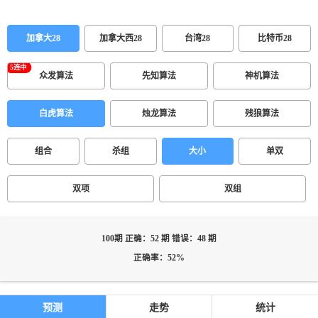
加拿大28
加拿大西28
台湾28
比特币28
众发算法
先知算法
神机算法
白虎算法
烛龙算法
残狼算法
组合
杀组
大小
单双
双项
双组
100期 正确：52 期 错误：48 期
正确率：52%
预测
走势
统计