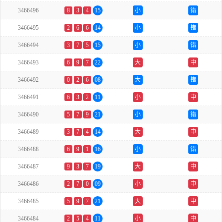
3466496
8
3
4
15
小
错
3466495
2
6
6
14
小
错
3466494
3
7
5
15
小
错
3466493
6
9
7
22
大
中
3466492
0
2
6
08
大
错
3466491
6
3
2
11
小
中
3466490
5
7
9
21
小
错
3466489
3
7
4
14
大
中
3466488
6
9
1
16
小
错
3466487
9
3
7
19
大
中
3466486
2
7
0
09
小
中
3466485
5
9
7
21
大
中
3466484
2
5
4
11
小
中