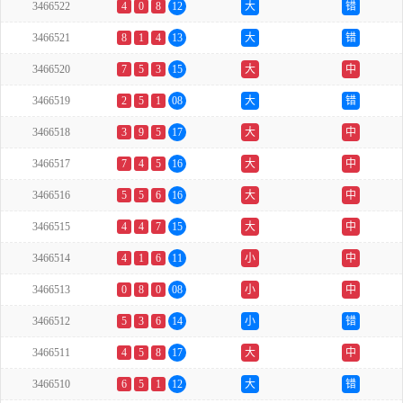
3466522
4
0
8
12
大
错
3466521
8
1
4
13
大
错
3466520
7
5
3
15
大
中
3466519
2
5
1
08
大
错
3466518
3
9
5
17
大
中
3466517
7
4
5
16
大
中
3466516
5
5
6
16
大
中
3466515
4
4
7
15
大
中
3466514
4
1
6
11
小
中
3466513
0
8
0
08
小
中
3466512
5
3
6
14
小
错
3466511
4
5
8
17
大
中
3466510
6
5
1
12
大
错