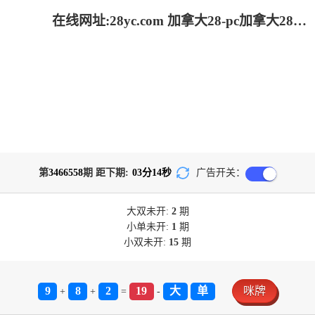
在线网址:28yc.com 加拿大28-pc加拿大28官网开奖查询|加拿大28预测开奖官网咪牌|pc走势最新预测_专注研究!
第
3466558
期 距下期:
03
分
13
秒
广告开关：
大双
未开:
2
期
小单
未开:
1
期
小双
未开:
15
期
9
8
2
19
大
单
咪牌
+
+
=
-