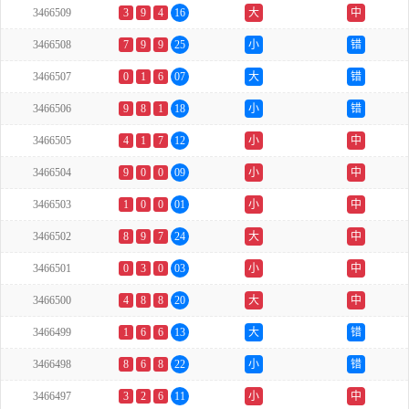
3466509
3
9
4
16
大
中
3466508
7
9
9
25
小
错
3466507
0
1
6
07
大
错
3466506
9
8
1
18
小
错
3466505
4
1
7
12
小
中
3466504
9
0
0
09
小
中
3466503
1
0
0
01
小
中
3466502
8
9
7
24
大
中
3466501
0
3
0
03
小
中
3466500
4
8
8
20
大
中
3466499
1
6
6
13
大
错
3466498
8
6
8
22
小
错
3466497
3
2
6
11
小
中