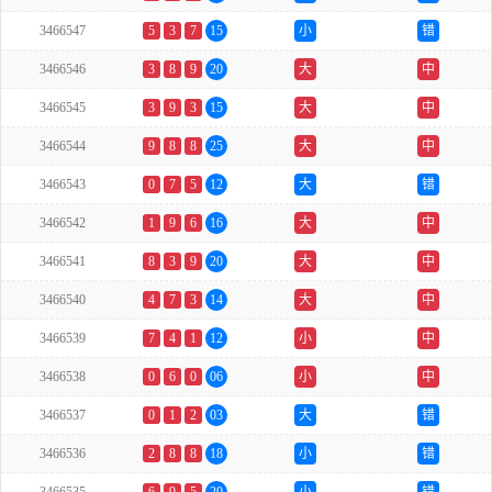
3466547
5
3
7
15
小
错
3466546
3
8
9
20
大
中
3466545
3
9
3
15
大
中
3466544
9
8
8
25
大
中
3466543
0
7
5
12
大
错
3466542
1
9
6
16
大
中
3466541
8
3
9
20
大
中
3466540
4
7
3
14
大
中
3466539
7
4
1
12
小
中
3466538
0
6
0
06
小
中
3466537
0
1
2
03
大
错
3466536
2
8
8
18
小
错