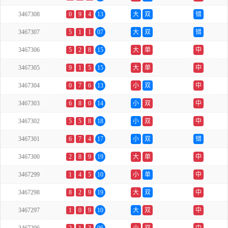
3467308
0
9
4
13
大
双
错
3467307
5
1
1
07
大
双
错
3467306
5
2
8
15
大
单
中
3467305
9
1
5
15
大
单
中
3467304
0
7
6
13
小
双
中
3467303
6
8
0
14
小
双
中
3467302
5
5
8
18
小
双
中
3467301
6
7
4
17
小
双
错
3467300
2
8
9
19
大
单
中
3467299
1
4
5
10
小
单
中
3467298
8
2
9
19
大
双
中
3467297
1
0
9
10
大
双
中