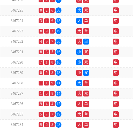
3467296
2
1
3
06
小
双
中
3467295
0
2
6
08
大
双
中
3467294
3
4
6
13
大
单
中
3467293
8
9
2
19
大
单
中
3467292
4
9
7
20
大
单
中
3467291
8
3
5
16
小
双
中
3467290
7
1
8
16
小
双
中
3467289
0
5
8
13
小
双
中
3467288
1
1
9
11
大
单
中
3467287
1
5
8
14
大
双
中
3467286
9
4
4
17
大
单
中
3467285
5
7
7
19
大
单
中
3467284
9
6
8
23
大
单
中