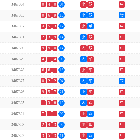
3467334
0
4
0
04
小
双
中
3467333
0
6
9
15
小
双
错
3467332
4
5
3
12
小
单
中
3467331
2
3
9
14
小
双
中
3467330
9
5
0
14
大
双
中
3467329
4
1
4
09
大
单
中
3467328
6
6
1
13
小
单
中
3467327
0
2
2
04
大
单
错
3467326
9
5
7
21
小
单
中
3467325
1
3
8
12
大
双
中
3467324
7
1
1
09
小
双
中
3467323
2
4
3
09
小
单
中
3467322
3
5
3
11
小
双
中