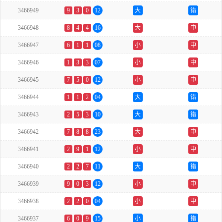
3466949
9
3
0
12
大
错
3466948
8
4
4
16
大
中
3466947
6
1
1
08
小
中
3466946
1
3
3
07
小
中
3466945
7
5
0
12
小
中
3466944
1
1
2
04
大
错
3466943
2
5
3
10
大
错
3466942
7
8
8
23
大
中
3466941
2
9
1
12
小
中
3466940
2
2
7
11
大
错
3466939
9
0
3
12
小
中
3466938
2
2
0
04
小
中
3466937
6
0
9
15
小
错