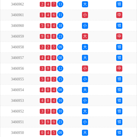
3466962
2
4
7
13
大
错
3466961
1
4
6
11
小
中
3466960
5
9
4
18
小
错
3466959
9
6
8
23
大
中
3466958
2
2
5
09
大
错
3466957
4
4
0
08
大
错
3466956
3
9
0
12
小
中
3466955
5
8
2
15
小
错
3466954
4
0
4
08
大
错
3466953
4
8
4
16
小
错
3466952
3
7
0
10
大
错
3466951
5
9
9
23
小
错
3466950
0
4
5
09
大
错