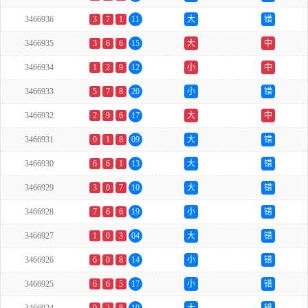
3466936
3
7
1
11
大
错
3466935
3
6
6
15
大
中
3466934
1
2
9
12
小
中
3466933
5
7
8
20
小
错
3466932
2
9
6
17
大
中
3466931
0
1
8
09
大
错
3466930
6
6
1
13
大
错
3466929
3
0
7
10
大
错
3466928
7
6
6
19
小
错
3466927
1
0
3
04
大
错
3466926
6
0
8
14
小
错
3466925
6
6
5
17
小
错