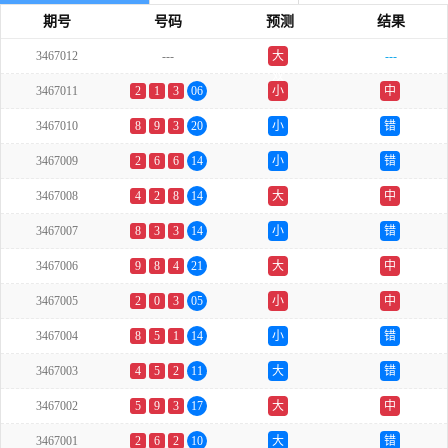
期号
号码
预测
结果
3467012
---
大
---
双
3467011
2
1
3
06
小
中
3467010
8
9
3
20
小
错
3467009
2
6
6
14
小
错
3467008
4
2
8
14
大
中
3467007
8
3
3
14
小
错
3467006
9
8
4
21
大
中
3467005
2
0
3
05
小
中
3467004
8
5
1
14
小
错
3467003
4
5
2
11
大
错
3467002
5
9
3
17
大
中
3467001
2
6
2
10
大
错