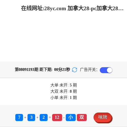
在线网址:28yc.com 加拿大28-pc加拿大28官网开奖查询|加拿大28预测开奖官网咪牌|pc走势最新预测_专注研究!
第
08091193
期 距下期:
00
分
21
秒
广告开关：
大单
未开:
5
期
大双
未开:
8
期
小单
未开:
1
期
7
3
2
12
小
双
咪牌
+
+
=
-