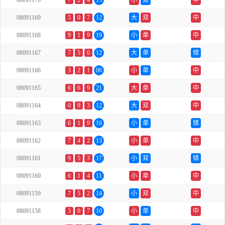
08091170
7
2
4
13
小
双
中
08091169
5
0
7
12
大
双
中
08091168
9
1
9
19
小
单
中
08091167
7
5
0
12
大
单
错
08091166
3
2
1
06
小
单
中
08091165
6
6
9
21
大
单
中
08091164
0
9
3
12
大
双
中
08091163
6
1
9
16
小
单
错
08091162
7
4
2
13
小
单
中
08091161
9
5
3
17
小
双
错
08091160
6
1
4
11
小
单
中
08091159
7
5
2
14
小
双
中
08091158
3
0
7
10
小
单
中