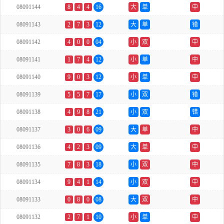
08091144
8
4
4
16
大
单
中
08091143
2
7
3
12
大
单
错
08091142
4
0
0
04
小
双
中
08091141
1
7
4
12
小
单
中
08091140
9
0
3
12
小
单
中
08091139
5
5
7
17
小
双
错
08091138
4
9
8
21
小
双
错
08091137
3
0
6
09
大
单
中
08091136
4
2
3
09
大
单
中
08091135
7
8
3
18
小
双
中
08091134
9
4
1
14
小
双
中
08091133
0
8
0
08
大
双
中
08091132
2
7
1
10
小
单
中