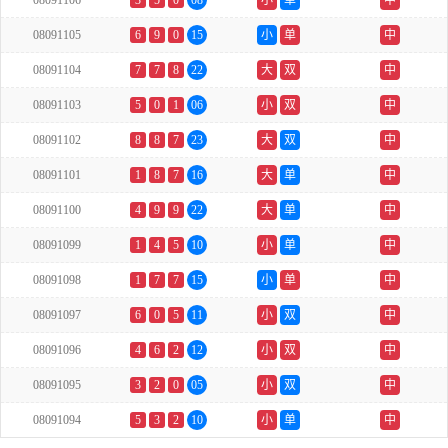
08091106
3
5
0
08
小
单
中
08091105
6
9
0
15
小
单
中
08091104
7
7
8
22
大
双
中
08091103
5
0
1
06
小
双
中
08091102
8
8
7
23
大
双
中
08091101
1
8
7
16
大
单
中
08091100
4
9
9
22
大
单
中
08091099
1
4
5
10
小
单
中
08091098
1
7
7
15
小
单
中
08091097
6
0
5
11
小
双
中
08091096
4
6
2
12
小
双
中
08091095
3
2
0
05
小
双
中
08091094
5
3
2
10
小
单
中