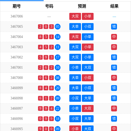
期号
号码
预测
结果
3467006
---
大双
小单
---
3467005
2
0
3
05
大单
小双
错
3467004
8
5
1
14
大双
小单
中
3467003
4
5
2
11
大双
小单
中
3467002
5
9
3
17
大双
小单
错
3467001
2
6
2
10
小单
大双
错
3467000
0
6
2
08
大单
小双
中
3466999
8
4
8
20
大单
小双
错
3466998
6
1
2
09
小双
大单
错
3466997
9
9
4
22
小单
大双
中
3466996
0
9
9
18
小双
大单
错
3466995
9
0
0
09
小单
大双
中