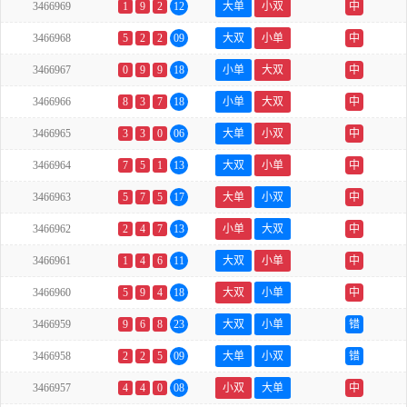
3466969
1
9
2
12
大单
小双
中
3466968
5
2
2
09
大双
小单
中
3466967
0
9
9
18
小单
大双
中
3466966
8
3
7
18
小单
大双
中
3466965
3
3
0
06
大单
小双
中
3466964
7
5
1
13
大双
小单
中
3466963
5
7
5
17
大单
小双
中
3466962
2
4
7
13
小单
大双
中
3466961
1
4
6
11
大双
小单
中
3466960
5
9
4
18
大双
小单
中
3466959
9
6
8
23
大双
小单
错
3466958
2
2
5
09
大单
小双
错
3466957
4
4
0
08
小双
大单
中