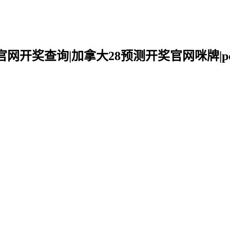
拿大28官网开奖查询|加拿大28预测开奖官网咪牌